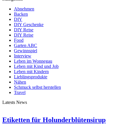
Abnehmen
Backen
DIY
DIY Geschenke
DIY Reise
DIY Reise
Food
Garten ABC
Gewinnspiel
Interview
Leben im Wonnegau
Leben mit Kind und Job
Leben mit Kindern
Lieblingsprodukte
Nähen
Schmuck selbst herstellen
Travel
Latests News
Etiketten für Holunderblütensirup