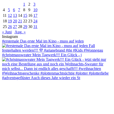
1
2
3
4
5
6
7
8
9
10
11
12
13
14
15
16
17
18
19
20
21
22
23
24
25
26
27
28
29
30
31
« Juni
Aug. »
Instagram
#erstemale Das erste Mal im Kino - muss auf jeden
#christmassweater Mein Tagwerk!!! Ein Glück - j
#adventsgeflüster Auch dieses Jahr wieder ein St