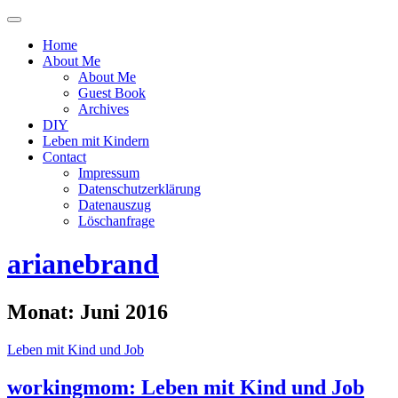
Menü
ein-
Home
oder
About Me
ausblenden
About Me
Guest Book
Archives
DIY
Leben mit Kindern
Contact
Impressum
Datenschutzerklärung
Datenauszug
Löschanfrage
arianebrand
Monat:
Juni 2016
Leben mit Kind und Job
workingmom: Leben mit Kind und Job