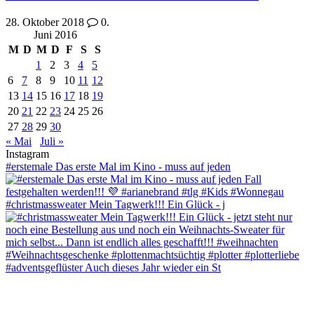
28. Oktober 2018
0.
Juni 2016
M
D
M
D
F
S
S
1
2
3
4
5
6
7
8
9
10
11
12
13
14
15
16
17
18
19
20
21
22
23
24
25
26
27
28
29
30
« Mai
Juli »
Instagram
#erstemale Das erste Mal im Kino - muss auf jeden
#christmassweater Mein Tagwerk!!! Ein Glück - j
#adventsgeflüster Auch dieses Jahr wieder ein St