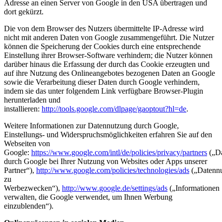
Adresse an einen Server von Google in den USA übertragen und
dort gekürzt.
Die von dem Browser des Nutzers übermittelte IP-Adresse wird
nicht mit anderen Daten von Google zusammengeführt. Die Nutzer
können die Speicherung der Cookies durch eine entsprechende
Einstellung ihrer Browser-Software verhindern; die Nutzer können
darüber hinaus die Erfassung der durch das Cookie erzeugten und
auf ihre Nutzung des Onlineangebotes bezogenen Daten an Google
sowie die Verarbeitung dieser Daten durch Google verhindern,
indem sie das unter folgendem Link verfügbare Browser-Plugin
herunterladen und
installieren:
http://tools.google.com/dlpage/gaoptout?hl=de
.
Weitere Informationen zur Datennutzung durch Google,
Einstellungs- und Widerspruchsmöglichkeiten erfahren Sie auf den
Webseiten von
Google:
https://www.google.com/intl/de/policies/privacy/partners
(„Da
durch Google bei Ihrer Nutzung von Websites oder Apps unserer
Partner“),
http://www.google.com/policies/technologies/ads
(„Datenn
zu
Werbezwecken“),
http://www.google.de/settings/ads
(„Informationen
verwalten, die Google verwendet, um Ihnen Werbung
einzublenden“).