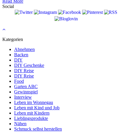
Read More
Social
Kategorien
Abnehmen
Backen
DIY
DIY Geschenke
DIY Reise
DIY Reise
Food
Garten ABC
Gewinnspiel
Interview
Leben im Wonnegau
Leben mit Kind und Job
Leben mit Kindern
Lieblingsprodukte
Nähen
Schmuck selbst herstellen