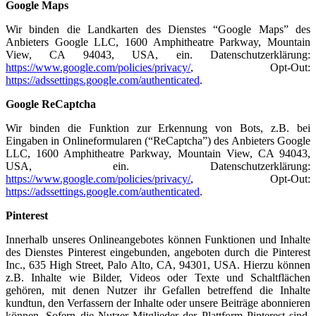
Google Maps
Wir binden die Landkarten des Dienstes “Google Maps” des
Anbieters Google LLC, 1600 Amphitheatre Parkway, Mountain
View, CA 94043, USA, ein. Datenschutzerklärung:
https://www.google.com/policies/privacy/
, Opt-Out:
https://adssettings.google.com/authenticated
.
Google ReCaptcha
Wir binden die Funktion zur Erkennung von Bots, z.B. bei
Eingaben in Onlineformularen (“ReCaptcha”) des Anbieters Google
LLC, 1600 Amphitheatre Parkway, Mountain View, CA 94043,
USA, ein. Datenschutzerklärung:
https://www.google.com/policies/privacy/
, Opt-Out:
https://adssettings.google.com/authenticated
.
Pinterest
Innerhalb unseres Onlineangebotes können Funktionen und Inhalte
des Dienstes Pinterest eingebunden, angeboten durch die Pinterest
Inc., 635 High Street, Palo Alto, CA, 94301, USA. Hierzu können
z.B. Inhalte wie Bilder, Videos oder Texte und Schaltflächen
gehören, mit denen Nutzer ihr Gefallen betreffend die Inhalte
kundtun, den Verfassern der Inhalte oder unsere Beiträge abonnieren
können. Sofern die Nutzer Mitglieder der Plattform Pinterest sind,