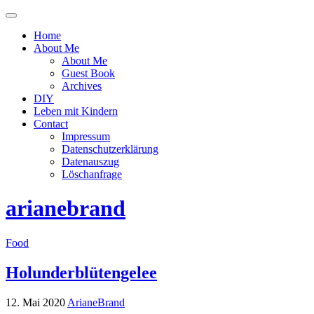
Menü
ein-
Home
oder
About Me
ausblenden
About Me
Guest Book
Archives
DIY
Leben mit Kindern
Contact
Impressum
Datenschutzerklärung
Datenauszug
Löschanfrage
arianebrand
Food
Holunderblütengelee
12. Mai 2020
ArianeBrand