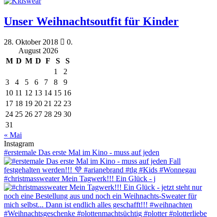
Unser Weihnachtsoutfit für Kinder
28. Oktober 2018
0.
August 2026
M
D
M
D
F
S
S
1
2
3
4
5
6
7
8
9
10
11
12
13
14
15
16
17
18
19
20
21
22
23
24
25
26
27
28
29
30
31
« Mai
Instagram
#erstemale Das erste Mal im Kino - muss auf jeden
#christmassweater Mein Tagwerk!!! Ein Glück - j