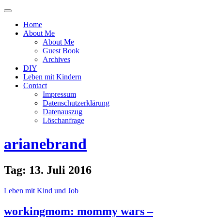
Menü
ein-
Home
oder
About Me
ausblenden
About Me
Guest Book
Archives
DIY
Leben mit Kindern
Contact
Impressum
Datenschutzerklärung
Datenauszug
Löschanfrage
arianebrand
Tag:
13. Juli 2016
Leben mit Kind und Job
workingmom: mommy wars –