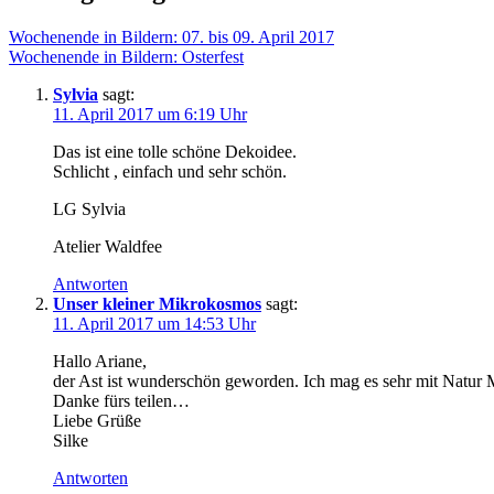
Wochenende in Bildern: 07. bis 09. April 2017
Wochenende in Bildern: Osterfest
Sylvia
sagt:
11. April 2017 um 6:19 Uhr
Das ist eine tolle schöne Dekoidee.
Schlicht , einfach und sehr schön.
LG Sylvia
Atelier Waldfee
Antworten
Unser kleiner Mikrokosmos
sagt:
11. April 2017 um 14:53 Uhr
Hallo Ariane,
der Ast ist wunderschön geworden. Ich mag es sehr mit Natur M
Danke fürs teilen…
Liebe Grüße
Silke
Antworten