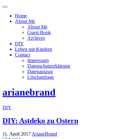
Menü
ein-
Home
oder
About Me
ausblenden
About Me
Guest Book
Archives
DIY
Leben mit Kindern
Contact
Impressum
Datenschutzerklärung
Datenauszug
Löschanfrage
arianebrand
DIY
DIY: Astdeko zu Ostern
11. April 2017
ArianeBrand