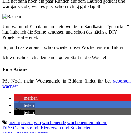
Ella hat dann noch ein paar Runden auf dem Laufrad gedreht und
war ganz stolz, weil es jetzt schon richtig gut klappt!
Und während Ella dann noch ein wenig im Sandkasten “gebacken”
hat, habe ich die Sonne genossen und schon das nächste DIY
Projekt vorbereitet.
So, und das war auch schon wieder unser Wochenende in Bildern.
Ich wünsche euch allen einen guten Start in die Woche!
Eure Ariane
PS. Noch mehr Wochenende in Bildern findet ihr bei
geborgen
wachsen
merken
teilen
teilen
luzern
ostern
wib
wochenende
wochenendeinbildern
Beitragsnavigation
DIY: Osterdeko mit Eierkerzen und Sukkuleten