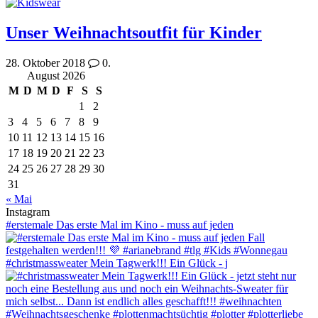
Unser Weihnachtsoutfit für Kinder
28. Oktober 2018
0.
August 2026
M
D
M
D
F
S
S
1
2
3
4
5
6
7
8
9
10
11
12
13
14
15
16
17
18
19
20
21
22
23
24
25
26
27
28
29
30
31
« Mai
Instagram
#erstemale Das erste Mal im Kino - muss auf jeden
#christmassweater Mein Tagwerk!!! Ein Glück - j