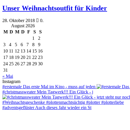
Unser Weihnachtsoutfit für Kinder
28. Oktober 2018
0.
August 2026
M
D
M
D
F
S
S
1
2
3
4
5
6
7
8
9
10
11
12
13
14
15
16
17
18
19
20
21
22
23
24
25
26
27
28
29
30
31
« Mai
Instagram
#erstemale Das erste Mal im Kino - muss auf jeden
#christmassweater Mein Tagwerk!!! Ein Glück - j
#adventsgeflüster Auch dieses Jahr wieder ein St