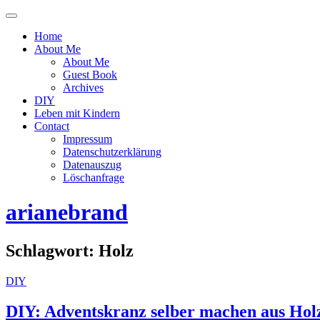
Menü
ein-
Home
oder
About Me
ausblenden
About Me
Guest Book
Archives
DIY
Leben mit Kindern
Contact
Impressum
Datenschutzerklärung
Datenauszug
Löschanfrage
arianebrand
Schlagwort:
Holz
DIY
DIY: Adventskranz selber machen aus Hol