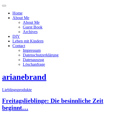
Menü
ein-
Home
oder
About Me
ausblenden
About Me
Guest Book
Archives
DIY
Leben mit Kindern
Contact
Impressum
Datenschutzerklärung
Datenauszug
Löschanfrage
arianebrand
Lieblingsprodukte
Freitagslieblinge: Die besinnliche Zeit
beginnt…