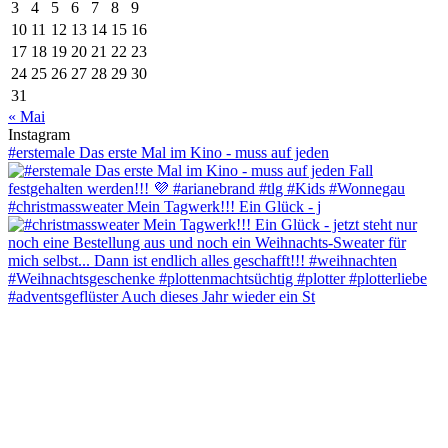
3
4
5
6
7
8
9
10
11
12
13
14
15
16
17
18
19
20
21
22
23
24
25
26
27
28
29
30
31
« Mai
Instagram
#erstemale Das erste Mal im Kino - muss auf jeden
#christmassweater Mein Tagwerk!!! Ein Glück - j
#adventsgeflüster Auch dieses Jahr wieder ein St