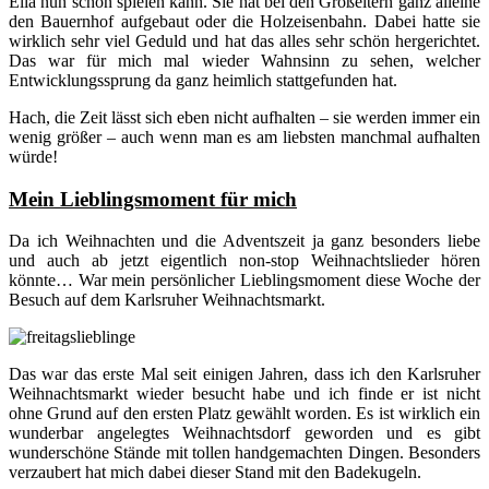
Ella nun schon spielen kann. Sie hat bei den Großeltern ganz alleine
den Bauernhof aufgebaut oder die Holzeisenbahn. Dabei hatte sie
wirklich sehr viel Geduld und hat das alles sehr schön hergerichtet.
Das war für mich mal wieder Wahnsinn zu sehen, welcher
Entwicklungssprung da ganz heimlich stattgefunden hat.
Hach, die Zeit lässt sich eben nicht aufhalten – sie werden immer ein
wenig größer – auch wenn man es am liebsten manchmal aufhalten
würde!
Mein Lieblingsmoment für mich
Da ich Weihnachten und die Adventszeit ja ganz besonders liebe
und auch ab jetzt eigentlich non-stop Weihnachtslieder hören
könnte… War mein persönlicher Lieblingsmoment diese Woche der
Besuch auf dem Karlsruher Weihnachtsmarkt.
Das war das erste Mal seit einigen Jahren, dass ich den Karlsruher
Weihnachtsmarkt wieder besucht habe und ich finde er ist nicht
ohne Grund auf den ersten Platz gewählt worden. Es ist wirklich ein
wunderbar angelegtes Weihnachtsdorf geworden und es gibt
wunderschöne Stände mit tollen handgemachten Dingen. Besonders
verzaubert hat mich dabei dieser Stand mit den Badekugeln.