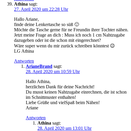
Athina
sagt:
27. April 2020 um 22:28 Uhr
Hallo Ariane,
finde deine Lenkertasche so süß 🙂
Möchte die Tasche gerne für ne Freundin ihrer Tochter nähen.
Jetzt meine Frage an dich : Muss ich noch 1 cm Nahtzugabe
dazugeben oder ist die schon mit eingerechnet?
Wäre super wenn du mir zurück schreiben könntest 😉
LG Athina
Antworten
ArianeBrand
sagt:
28. April 2020 um 10:59 Uhr
Hallo Athina,
herzlichen Dank für deine Nachricht!
Du musst keinen Nahtzugabe einrechnen, die ist schon
im Schnittmuster enthalten!
Liebe Grüße und vielSpaß beim Nähen!
Ariane
Antworten
Athina
sagt:
28. April 2020 um 13:01 Uhr