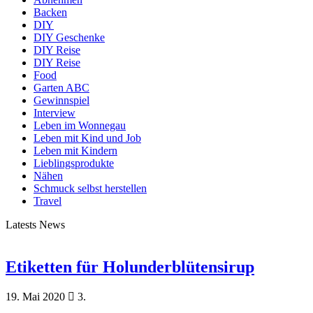
Backen
DIY
DIY Geschenke
DIY Reise
DIY Reise
Food
Garten ABC
Gewinnspiel
Interview
Leben im Wonnegau
Leben mit Kind und Job
Leben mit Kindern
Lieblingsprodukte
Nähen
Schmuck selbst herstellen
Travel
Latests News
Etiketten für Holunderblütensirup
19. Mai 2020
3.