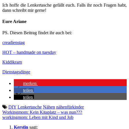
Ich hoffe die Lenkertasche gefällt euch. Falls ihr noch Fragen habt,
dann schreibt mir gerne!
Eure Ariane
PS. Diesen Beitrag findet ihr auch bei:
creadienstag
HOT – handmade on tuesday
Kiddikram
Dienstagsdinge
merken
teilen
teilen
DIY
Lenkertasche
Nähen
nähenfürkinder
Beitragsnavigation
Workingmom: Kein Kitaplatz – was nun???
workingmom: Leben mit Kind und Job
Kerstin
sagt: