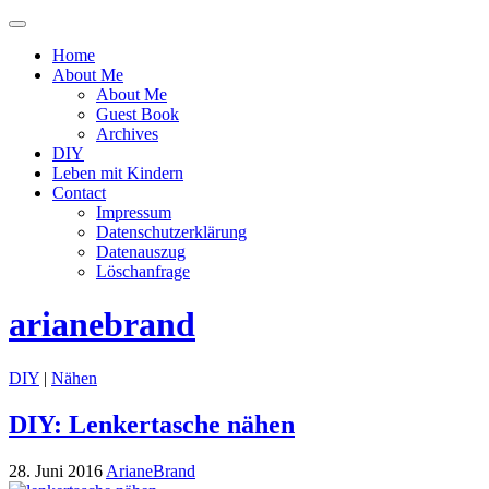
Menü
ein-
Home
oder
About Me
ausblenden
About Me
Guest Book
Archives
DIY
Leben mit Kindern
Contact
Impressum
Datenschutzerklärung
Datenauszug
Löschanfrage
arianebrand
DIY
|
Nähen
DIY: Lenkertasche nähen
28. Juni 2016
ArianeBrand