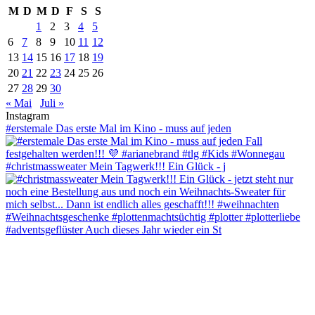
M
D
M
D
F
S
S
1
2
3
4
5
6
7
8
9
10
11
12
13
14
15
16
17
18
19
20
21
22
23
24
25
26
27
28
29
30
« Mai
Juli »
Instagram
#erstemale Das erste Mal im Kino - muss auf jeden
#christmassweater Mein Tagwerk!!! Ein Glück - j
#adventsgeflüster Auch dieses Jahr wieder ein St