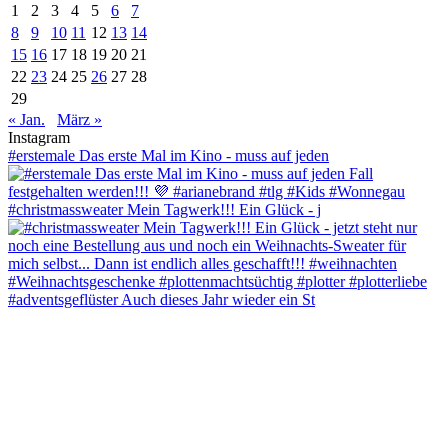
1
2
3
4
5
6
7
8
9
10
11
12
13
14
15
16
17
18
19
20
21
22
23
24
25
26
27
28
29
« Jan.
März »
Instagram
#erstemale Das erste Mal im Kino - muss auf jeden
#christmassweater Mein Tagwerk!!! Ein Glück - j
#adventsgeflüster Auch dieses Jahr wieder ein St