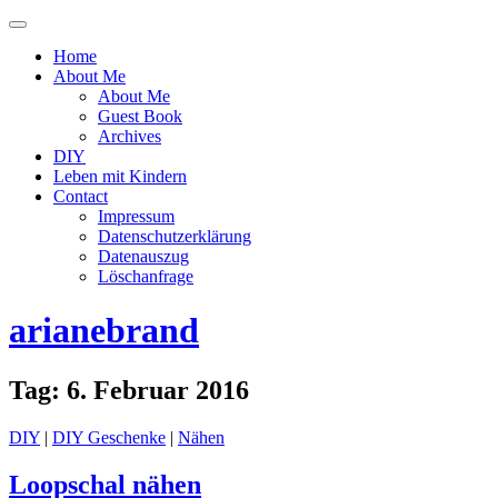
Menü
ein-
Home
oder
About Me
ausblenden
About Me
Guest Book
Archives
DIY
Leben mit Kindern
Contact
Impressum
Datenschutzerklärung
Datenauszug
Löschanfrage
arianebrand
Tag:
6. Februar 2016
DIY
|
DIY Geschenke
|
Nähen
Loopschal nähen