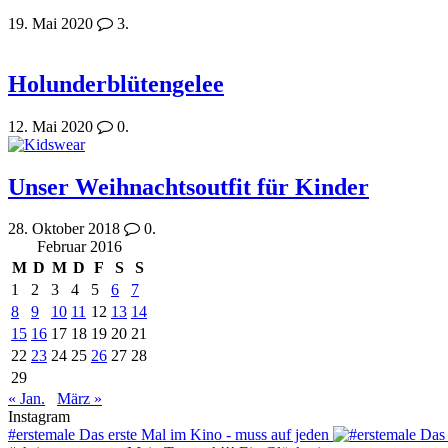
19. Mai 2020
3.
Holunderblütengelee
12. Mai 2020
0.
Unser Weihnachtsoutfit für Kinder
28. Oktober 2018
0.
Februar 2016
M
D
M
D
F
S
S
1
2
3
4
5
6
7
8
9
10
11
12
13
14
15
16
17
18
19
20
21
22
23
24
25
26
27
28
29
« Jan.
März »
Instagram
#erstemale Das erste Mal im Kino - muss auf jeden