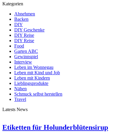
Kategorien
Abnehmen
Backen
DIY
DIY Geschenke
DIY Reise
DIY Reise
Food
Garten ABC
Gewinnspiel
Interview
Leben im Wonnegau
Leben mit Kind und Job
Leben mit Kindern
Lieblingsprodukte
Nähen
Schmuck selbst herstellen
Travel
Latests News
Etiketten für Holunderblütensirup