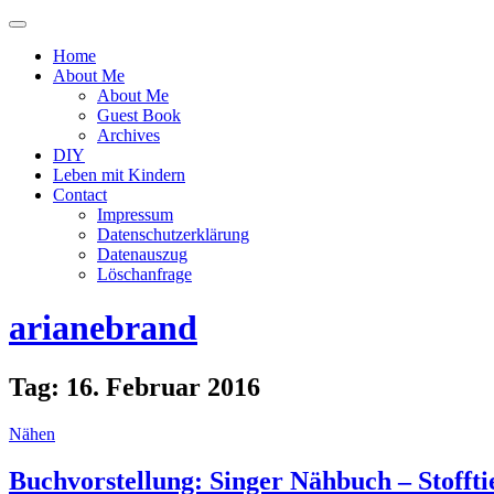
Menü
ein-
Home
oder
About Me
ausblenden
About Me
Guest Book
Archives
DIY
Leben mit Kindern
Contact
Impressum
Datenschutzerklärung
Datenauszug
Löschanfrage
arianebrand
Tag:
16. Februar 2016
Nähen
Buchvorstellung: Singer Nähbuch – Stoffti