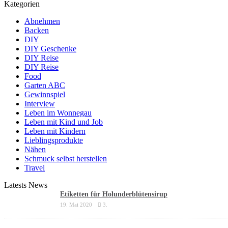
Kategorien
Abnehmen
Backen
DIY
DIY Geschenke
DIY Reise
DIY Reise
Food
Garten ABC
Gewinnspiel
Interview
Leben im Wonnegau
Leben mit Kind und Job
Leben mit Kindern
Lieblingsprodukte
Nähen
Schmuck selbst herstellen
Travel
Latests News
Etiketten für Holunderblütensirup
19. Mai 2020
3.