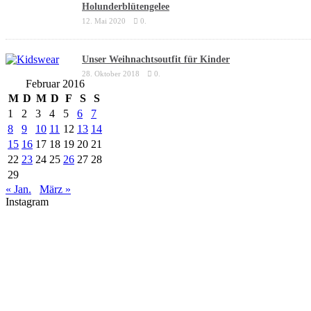
Holunderblütengelee
12. Mai 2020
0.
Unser Weihnachtsoutfit für Kinder
28. Oktober 2018
0.
Februar 2016
M
D
M
D
F
S
S
1
2
3
4
5
6
7
8
9
10
11
12
13
14
15
16
17
18
19
20
21
22
23
24
25
26
27
28
29
« Jan.
März »
Instagram