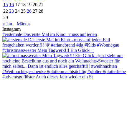
15
16
17
18
19
20
21
22
23
24
25
26
27
28
29
« Jan.
März »
Instagram
#erstemale Das erste Mal im Kino - muss auf jeden
#christmassweater Mein Tagwerk!!! Ein Glück - j
#adventsgeflüster Auch dieses Jahr wieder ein St