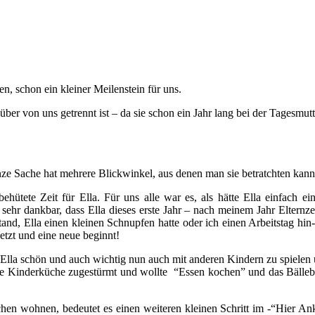
en, schon ein kleiner Meilenstein für uns.
ber von uns getrennt ist – da sie schon ein Jahr lang bei der Tagesmutt
nze Sache hat mehrere Blickwinkel, aus denen man sie betratchten kan
behütete Zeit für Ella. Für uns alle war es, als hätte Ella einfach
in sehr dankbar, dass Ella dieses erste Jahr – nach meinem Jahr Eltern
and, Ella einen kleinen Schnupfen hatte oder ich einen Arbeitstag hin
tzt und eine neue beginnt!
 Ella schön und auch wichtig nun auch mit anderen Kindern zu spielen 
ne Kinderküche zugestürmt und wollte “Essen kochen” und das Bällebad 
Örtchen wohnen, bedeutet es einen weiteren kleinen Schritt im -“Hier