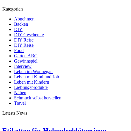
Kategorien
Abnehmen
Backen
DIY
DIY Geschenke
DIY Reise
DIY Reise
Food
Garten ABC
Gewinnspiel
Interview
Leben im Wonnegau
Leben mit Kind und Job
Leben mit Kindern
Lieblingsprodukte
Nähen
Schmuck selbst herstellen
Travel
Latests News
Etiketten für Holunderblütensirup