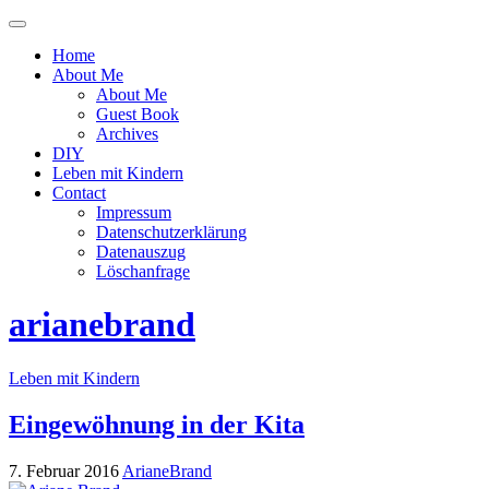
Menü
ein-
Home
oder
About Me
ausblenden
About Me
Guest Book
Archives
DIY
Leben mit Kindern
Contact
Impressum
Datenschutzerklärung
Datenauszug
Löschanfrage
arianebrand
Leben mit Kindern
Eingewöhnung in der Kita
7. Februar 2016
ArianeBrand