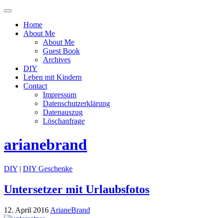
Menü
ein-
Home
oder
About Me
ausblenden
About Me
Guest Book
Archives
DIY
Leben mit Kindern
Contact
Impressum
Datenschutzerklärung
Datenauszug
Löschanfrage
arianebrand
DIY
|
DIY Geschenke
Untersetzer mit Urlaubsfotos
12. April 2016
ArianeBrand