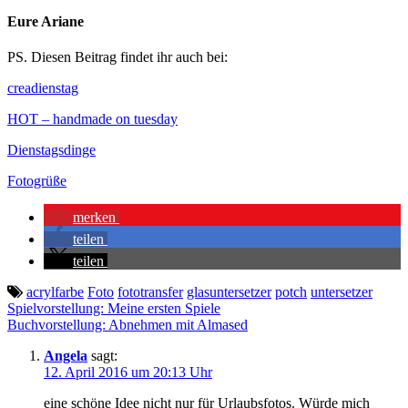
Eure Ariane
PS. Diesen Beitrag findet ihr auch bei:
creadienstag
HOT – handmade on tuesday
Dienstagsdinge
Fotogrüße
merken
teilen
teilen
acrylfarbe
Foto
fototransfer
glasuntersetzer
potch
untersetzer
Beitragsnavigation
Spielvorstellung: Meine ersten Spiele
Buchvorstellung: Abnehmen mit Almased
Angela
sagt:
12. April 2016 um 20:13 Uhr
eine schöne Idee nicht nur für Urlaubsfotos. Würde mich