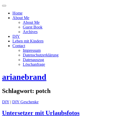
Menü
ein-
Home
oder
About Me
ausblenden
About Me
Guest Book
Archives
DIY
Leben mit Kindern
Contact
Impressum
Datenschutzerklärung
Datenauszug
Löschanfrage
arianebrand
Schlagwort:
potch
DIY
|
DIY Geschenke
Untersetzer mit Urlaubsfotos