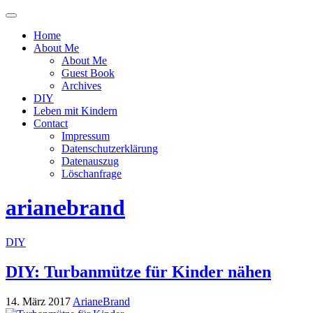
Menü
ein-
Home
oder
About Me
ausblenden
About Me
Guest Book
Archives
DIY
Leben mit Kindern
Contact
Impressum
Datenschutzerklärung
Datenauszug
Löschanfrage
arianebrand
DIY
DIY: Turbanmütze für Kinder nähen
14. März 2017
ArianeBrand