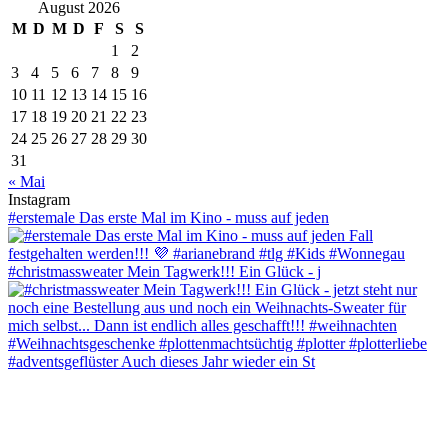
August 2026
M
D
M
D
F
S
S
1
2
3
4
5
6
7
8
9
10
11
12
13
14
15
16
17
18
19
20
21
22
23
24
25
26
27
28
29
30
31
« Mai
Instagram
#erstemale Das erste Mal im Kino - muss auf jeden
#christmassweater Mein Tagwerk!!! Ein Glück - j
#adventsgeflüster Auch dieses Jahr wieder ein St