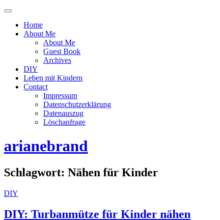
Menü
ein-
Home
oder
About Me
ausblenden
About Me
Guest Book
Archives
DIY
Leben mit Kindern
Contact
Impressum
Datenschutzerklärung
Datenauszug
Löschanfrage
arianebrand
Schlagwort:
Nähen für Kinder
DIY
DIY: Turbanmütze für Kinder nähen