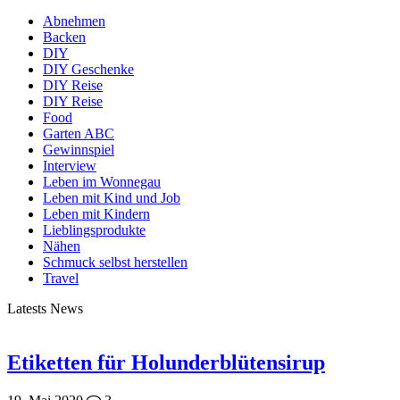
Abnehmen
Backen
DIY
DIY Geschenke
DIY Reise
DIY Reise
Food
Garten ABC
Gewinnspiel
Interview
Leben im Wonnegau
Leben mit Kind und Job
Leben mit Kindern
Lieblingsprodukte
Nähen
Schmuck selbst herstellen
Travel
Latests News
Etiketten für Holunderblütensirup