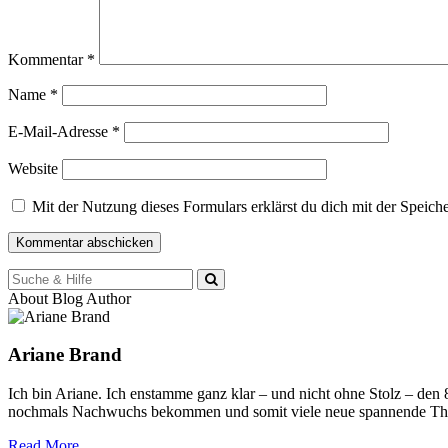
Kommentar
*
Name
*
E-Mail-Adresse
*
Website
Mit der Nutzung dieses Formulars erklärst du dich mit der Speic
Suche
für:
About Blog Author
Ariane Brand
Ich bin Ariane. Ich enstamme ganz klar – und nicht ohne Stolz – den
nochmals Nachwuchs bekommen und somit viele neue spannende Th
Read More