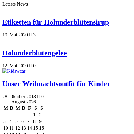
Latests News
Etiketten für Holunderblütensirup
19. Mai 2020
3.
Holunderblütengelee
12. Mai 2020
0.
Unser Weihnachtsoutfit für Kinder
28. Oktober 2018
0.
August 2026
M
D
M
D
F
S
S
1
2
3
4
5
6
7
8
9
10
11
12
13
14
15
16