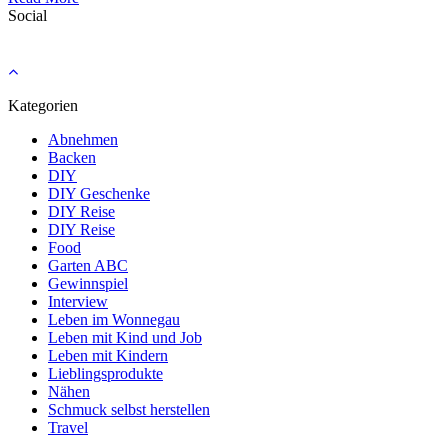
Social
Kategorien
Abnehmen
Backen
DIY
DIY Geschenke
DIY Reise
DIY Reise
Food
Garten ABC
Gewinnspiel
Interview
Leben im Wonnegau
Leben mit Kind und Job
Leben mit Kindern
Lieblingsprodukte
Nähen
Schmuck selbst herstellen
Travel