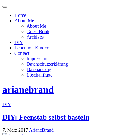
Menü
ein-
Home
oder
About Me
ausblenden
About Me
Guest Book
Archives
DIY
Leben mit Kindern
Contact
Impressum
Datenschutzerklärung
Datenauszug
Löschanfrage
arianebrand
DIY
DIY: Feenstab selbst basteln
7. März 2017
ArianeBrand