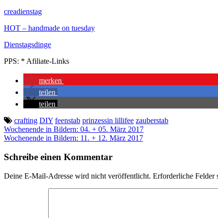
creadienstag
HOT – handmade on tuesday
Dienstagsdinge
PPS: * Afiliate-Links
merken
teilen
teilen
crafting
DIY
feenstab
prinzessin lillifee
zauberstab
Beitragsnavigation
Wochenende in Bildern: 04. + 05. März 2017
Wochenende in Bildern: 11. + 12. März 2017
Schreibe einen Kommentar
Deine E-Mail-Adresse wird nicht veröffentlicht.
Erforderliche Felder 