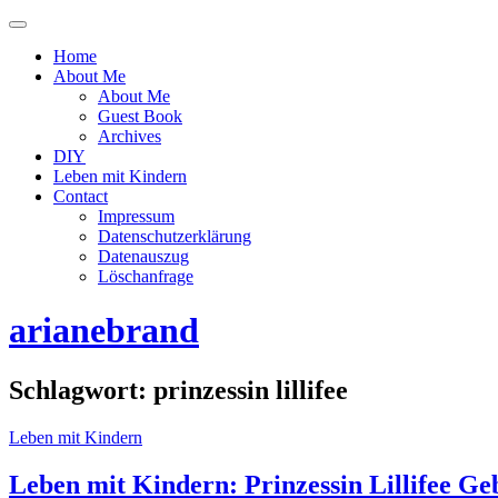
Menü
ein-
Home
oder
About Me
ausblenden
About Me
Guest Book
Archives
DIY
Leben mit Kindern
Contact
Impressum
Datenschutzerklärung
Datenauszug
Löschanfrage
arianebrand
Schlagwort:
prinzessin lillifee
Leben mit Kindern
Leben mit Kindern: Prinzessin Lillifee Ge