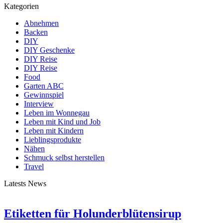
Kategorien
Abnehmen
Backen
DIY
DIY Geschenke
DIY Reise
DIY Reise
Food
Garten ABC
Gewinnspiel
Interview
Leben im Wonnegau
Leben mit Kind und Job
Leben mit Kindern
Lieblingsprodukte
Nähen
Schmuck selbst herstellen
Travel
Latests News
Etiketten für Holunderblütensirup