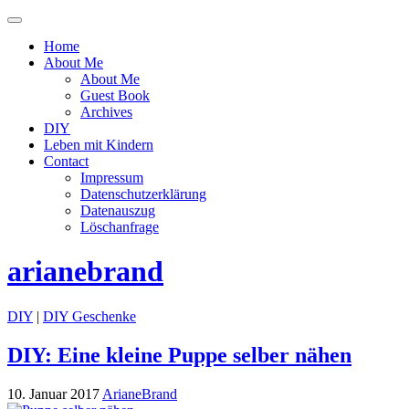
Menü
ein-
Home
oder
About Me
ausblenden
About Me
Guest Book
Archives
DIY
Leben mit Kindern
Contact
Impressum
Datenschutzerklärung
Datenauszug
Löschanfrage
arianebrand
DIY
|
DIY Geschenke
DIY: Eine kleine Puppe selber nähen
10. Januar 2017
ArianeBrand