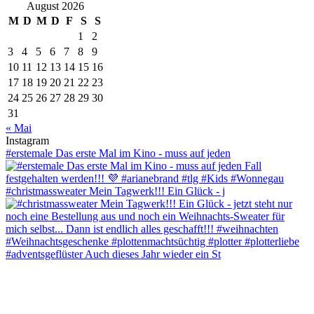
August 2026
M
D
M
D
F
S
S
1
2
3
4
5
6
7
8
9
10
11
12
13
14
15
16
17
18
19
20
21
22
23
24
25
26
27
28
29
30
31
« Mai
Instagram
#erstemale Das erste Mal im Kino - muss auf jeden
#christmassweater Mein Tagwerk!!! Ein Glück - j
#adventsgeflüster Auch dieses Jahr wieder ein St