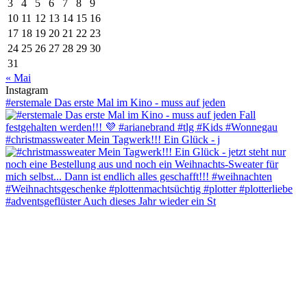
3
4
5
6
7
8
9
10
11
12
13
14
15
16
17
18
19
20
21
22
23
24
25
26
27
28
29
30
31
« Mai
Instagram
#erstemale Das erste Mal im Kino - muss auf jeden
#christmassweater Mein Tagwerk!!! Ein Glück - j
#adventsgeflüster Auch dieses Jahr wieder ein St