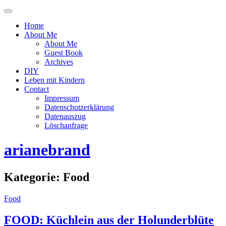
Menü
ein-
Home
oder
About Me
ausblenden
About Me
Guest Book
Archives
DIY
Leben mit Kindern
Contact
Impressum
Datenschutzerklärung
Datenauszug
Löschanfrage
arianebrand
Kategorie:
Food
Food
FOOD: Küchlein aus der Holunderblüte