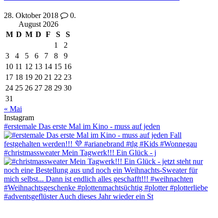
28. Oktober 2018
0.
August 2026
M
D
M
D
F
S
S
1
2
3
4
5
6
7
8
9
10
11
12
13
14
15
16
17
18
19
20
21
22
23
24
25
26
27
28
29
30
31
« Mai
Instagram
#erstemale Das erste Mal im Kino - muss auf jeden
#christmassweater Mein Tagwerk!!! Ein Glück - j
#adventsgeflüster Auch dieses Jahr wieder ein St