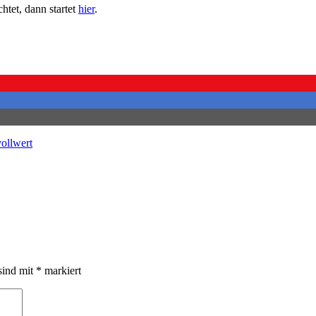
tet, dann startet
hier
.
vollwert
sind mit
*
markiert