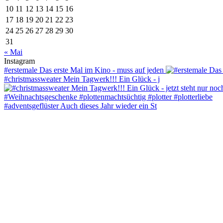
10
11
12
13
14
15
16
17
18
19
20
21
22
23
24
25
26
27
28
29
30
31
« Mai
Instagram
#erstemale Das erste Mal im Kino - muss auf jeden
#christmassweater Mein Tagwerk!!! Ein Glück - j
#adventsgeflüster Auch dieses Jahr wieder ein St