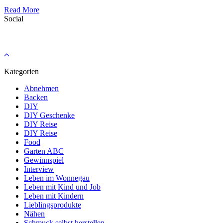
Read More
Social
Kategorien
Abnehmen
Backen
DIY
DIY Geschenke
DIY Reise
DIY Reise
Food
Garten ABC
Gewinnspiel
Interview
Leben im Wonnegau
Leben mit Kind und Job
Leben mit Kindern
Lieblingsprodukte
Nähen
Schmuck selbst herstellen