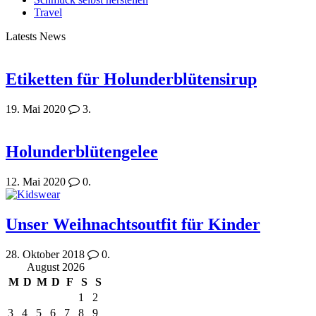
Travel
Latests News
Etiketten für Holunderblütensirup
19. Mai 2020
3.
Holunderblütengelee
12. Mai 2020
0.
Unser Weihnachtsoutfit für Kinder
28. Oktober 2018
0.
August 2026
M
D
M
D
F
S
S
1
2
3
4
5
6
7
8
9