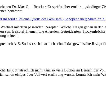
orbenen Dr. Max Otto Brucker. Er spricht über ernährungsbedingte Zi
achen bekämpft.
t ihr wird alles eine Quelle des Genusses. (Schopenhauer)
Share on X
m Wechsel mit dazu passenden Rezepten. Welche Fragen genau in den ei
en zum Beispiel Themen wie Allergien, Getreidearten, Trockenfrüchte 
ungsmitteln.
zepte nach A-Z. So lässt sich also auch schnell das gewünschte Rezept f
ht. Es gibt tatsächlich nicht ganz so viele Bücher im Bereich der Vo
ch schon einiges über Vollwert-ernährung wusste, konnte ich mein W