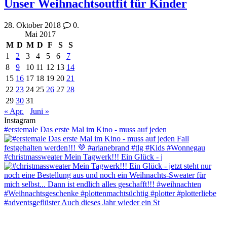
Unser Weihnachtsoutfit für Kinder
28. Oktober 2018
0.
Mai 2017
M
D
M
D
F
S
S
1
2
3
4
5
6
7
8
9
10
11
12
13
14
15
16
17
18
19
20
21
22
23
24
25
26
27
28
29
30
31
« Apr.
Juni »
Instagram
#erstemale Das erste Mal im Kino - muss auf jeden
#christmassweater Mein Tagwerk!!! Ein Glück - j
#adventsgeflüster Auch dieses Jahr wieder ein St