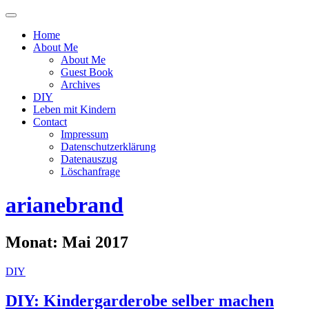
Menü
ein-
Home
oder
About Me
ausblenden
About Me
Guest Book
Archives
DIY
Leben mit Kindern
Contact
Impressum
Datenschutzerklärung
Datenauszug
Löschanfrage
arianebrand
Monat:
Mai 2017
DIY
DIY: Kindergarderobe selber machen