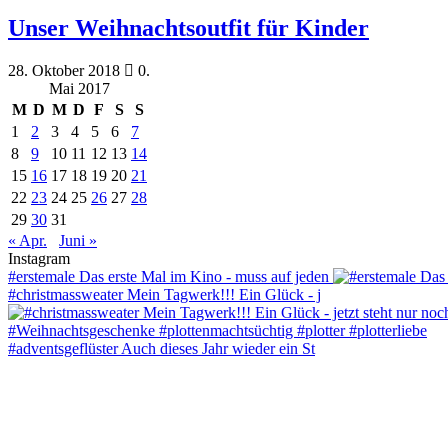
Unser Weihnachtsoutfit für Kinder
28. Oktober 2018
0.
Mai 2017
M
D
M
D
F
S
S
1
2
3
4
5
6
7
8
9
10
11
12
13
14
15
16
17
18
19
20
21
22
23
24
25
26
27
28
29
30
31
« Apr.
Juni »
Instagram
#erstemale Das erste Mal im Kino - muss auf jeden
#christmassweater Mein Tagwerk!!! Ein Glück - j
#adventsgeflüster Auch dieses Jahr wieder ein St