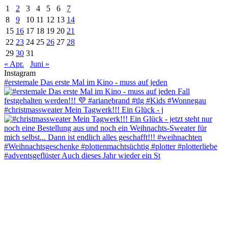
1
2
3
4
5
6
7
8
9
10
11
12
13
14
15
16
17
18
19
20
21
22
23
24
25
26
27
28
29
30
31
« Apr.
Juni »
Instagram
#erstemale Das erste Mal im Kino - muss auf jeden
#christmassweater Mein Tagwerk!!! Ein Glück - j
#adventsgeflüster Auch dieses Jahr wieder ein St