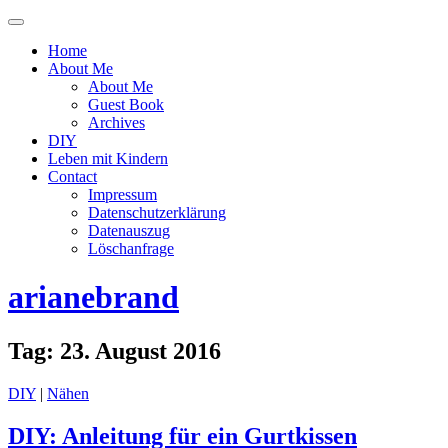
Menü
ein-
Home
oder
About Me
ausblenden
About Me
Guest Book
Archives
DIY
Leben mit Kindern
Contact
Impressum
Datenschutzerklärung
Datenauszug
Löschanfrage
arianebrand
Tag:
23. August 2016
DIY
|
Nähen
DIY: Anleitung für ein Gurtkissen