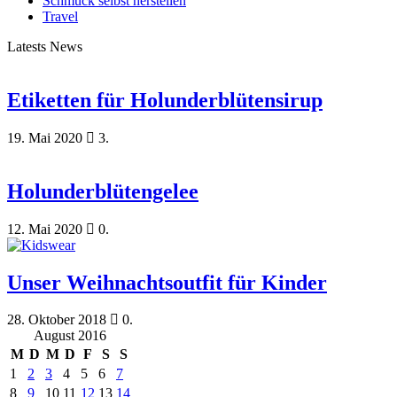
Schmuck selbst herstellen
Travel
Latests News
Etiketten für Holunderblütensirup
19. Mai 2020
3.
Holunderblütengelee
12. Mai 2020
0.
Unser Weihnachtsoutfit für Kinder
28. Oktober 2018
0.
August 2016
M
D
M
D
F
S
S
1
2
3
4
5
6
7
8
9
10
11
12
13
14