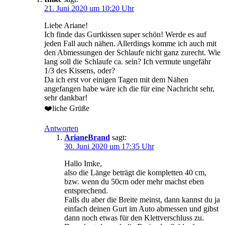
21. Juni 2020 um 10:20 Uhr
Liebe Ariane!
Ich finde das Gurtkissen super schön! Werde es auf
jeden Fall auch nähen. Allerdings komme ich auch mit
den Abmessungen der Schlaufe nicht ganz zurecht. Wie
lang soll die Schlaufe ca. sein? Ich vermute ungefähr
1/3 des Kissens, oder?
Da ich erst vor einigen Tagen mit dem Nähen
angefangen habe wäre ich die für eine Nachricht sehr,
sehr dankbar!
❤️liche Grüße
Antworten
ArianeBrand
sagt:
30. Juni 2020 um 17:35 Uhr
Hallo Imke,
also die Länge beträgt die kompletten 40 cm,
bzw. wenn du 50cm oder mehr machst eben
entsprechend.
Falls du aber die Breite meinst, dann kannst du ja
einfach deinen Gurt im Auto abmessen und gibst
dann noch etwas für den Klettverschluss zu.