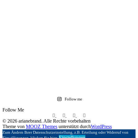
Follow me
Follow Me
© 2026 arianebrand. Alle Rechte vorbehalten
Theme von
MOOZ Themes
unterstützt durch
WordPress
Zum Ändern Ihrer Datenschutzeinstellung, z.B. Erteilung oder Widerruf von
Einstellungen
Einwilligungen, klicken Sie hier: