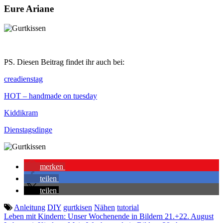
Eure Ariane
PS. Diesen Beitrag findet ihr auch bei:
creadienstag
HOT – handmade on tuesday
Kiddikram
Dienstagsdinge
merken
teilen
teilen
Anleitung
DIY
gurtkisen
Nähen
tutorial
Beitragsnavigation
Leben mit Kindern: Unser Wochenende in Bildern 21.+22. August