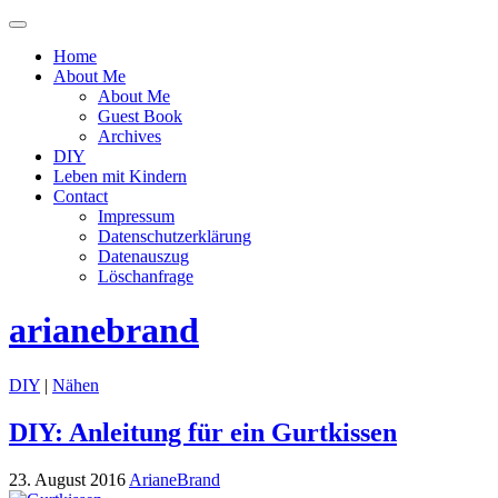
Menü
ein-
Home
oder
About Me
ausblenden
About Me
Guest Book
Archives
DIY
Leben mit Kindern
Contact
Impressum
Datenschutzerklärung
Datenauszug
Löschanfrage
arianebrand
DIY
|
Nähen
DIY: Anleitung für ein Gurtkissen
23. August 2016
ArianeBrand