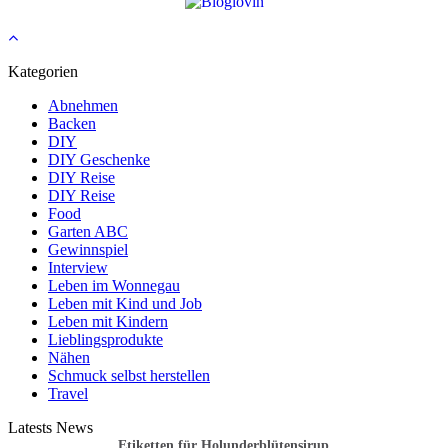
Kategorien
Abnehmen
Backen
DIY
DIY Geschenke
DIY Reise
DIY Reise
Food
Garten ABC
Gewinnspiel
Interview
Leben im Wonnegau
Leben mit Kind und Job
Leben mit Kindern
Lieblingsprodukte
Nähen
Schmuck selbst herstellen
Travel
Latests News
Etiketten für Holunderblütensirup