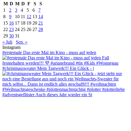
M
D
M
D
F
S
S
1
2
3
4
5
6
7
8
9
10
11
12
13
14
15
16
17
18
19
20
21
22
23
24
25
26
27
28
29
30
31
« Juli
Sep. »
Instagram
#erstemale Das erste Mal im Kino - muss auf jeden
#christmassweater Mein Tagwerk!!! Ein Glück - j
#adventsgeflüster Auch dieses Jahr wieder ein St