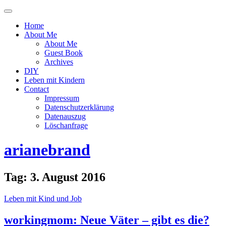
Menü
ein-
Home
oder
About Me
ausblenden
About Me
Guest Book
Archives
DIY
Leben mit Kindern
Contact
Impressum
Datenschutzerklärung
Datenauszug
Löschanfrage
arianebrand
Tag:
3. August 2016
Leben mit Kind und Job
workingmom: Neue Väter – gibt es die?