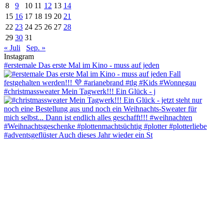
8
9
10
11
12
13
14
15
16
17
18
19
20
21
22
23
24
25
26
27
28
29
30
31
« Juli
Sep. »
Instagram
#erstemale Das erste Mal im Kino - muss auf jeden
#christmassweater Mein Tagwerk!!! Ein Glück - j
#adventsgeflüster Auch dieses Jahr wieder ein St