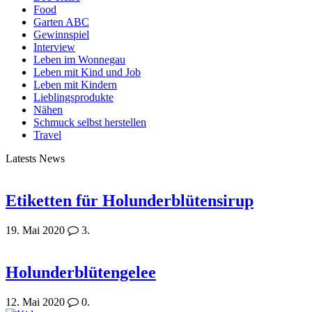
Food
Garten ABC
Gewinnspiel
Interview
Leben im Wonnegau
Leben mit Kind und Job
Leben mit Kindern
Lieblingsprodukte
Nähen
Schmuck selbst herstellen
Travel
Latests News
Etiketten für Holunderblütensirup
19. Mai 2020
3.
Holunderblütengelee
12. Mai 2020
0.