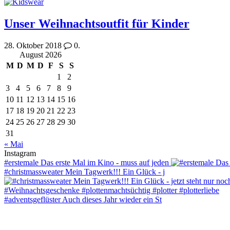
Unser Weihnachtsoutfit für Kinder
28. Oktober 2018
0.
August 2026
M
D
M
D
F
S
S
1
2
3
4
5
6
7
8
9
10
11
12
13
14
15
16
17
18
19
20
21
22
23
24
25
26
27
28
29
30
31
« Mai
Instagram
#erstemale Das erste Mal im Kino - muss auf jeden
#christmassweater Mein Tagwerk!!! Ein Glück - j
#adventsgeflüster Auch dieses Jahr wieder ein St