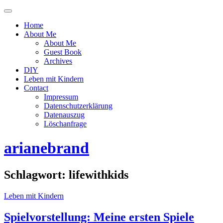
Menü
ein-
Home
oder
About Me
ausblenden
About Me
Guest Book
Archives
DIY
Leben mit Kindern
Contact
Impressum
Datenschutzerklärung
Datenauszug
Löschanfrage
arianebrand
Schlagwort:
lifewithkids
Leben mit Kindern
Spielvorstellung: Meine ersten Spiele