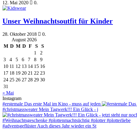
12. Mai 2020
0.
Unser Weihnachtsoutfit für Kinder
28. Oktober 2018
0.
August 2026
M
D
M
D
F
S
S
1
2
3
4
5
6
7
8
9
10
11
12
13
14
15
16
17
18
19
20
21
22
23
24
25
26
27
28
29
30
31
« Mai
Instagram
#erstemale Das erste Mal im Kino - muss auf jeden
#christmassweater Mein Tagwerk!!! Ein Glück - j
#adventsgeflüster Auch dieses Jahr wieder ein St