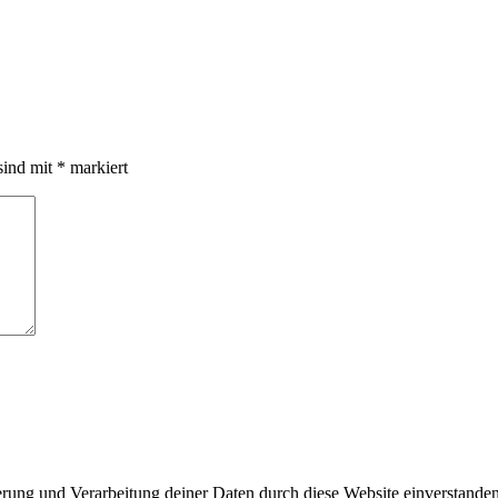
sind mit
*
markiert
herung und Verarbeitung deiner Daten durch diese Website einverstande