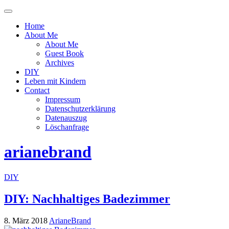
Menü
ein-
Home
oder
About Me
ausblenden
About Me
Guest Book
Archives
DIY
Leben mit Kindern
Contact
Impressum
Datenschutzerklärung
Datenauszug
Löschanfrage
arianebrand
DIY
DIY: Nachhaltiges Badezimmer
8. März 2018
ArianeBrand