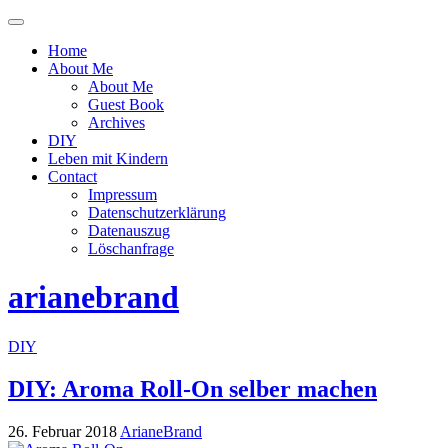
Menü
ein-
Home
oder
About Me
ausblenden
About Me
Guest Book
Archives
DIY
Leben mit Kindern
Contact
Impressum
Datenschutzerklärung
Datenauszug
Löschanfrage
arianebrand
DIY
DIY: Aroma Roll-On selber machen
26. Februar 2018
ArianeBrand