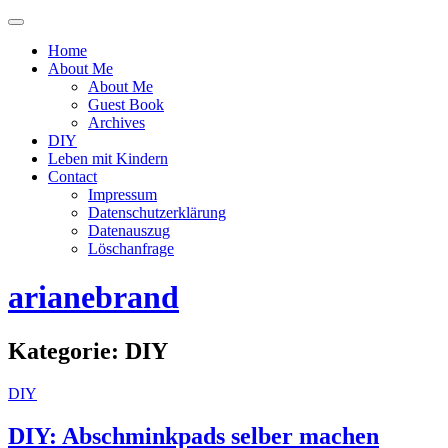
Menü
ein-
Home
oder
About Me
ausblenden
About Me
Guest Book
Archives
DIY
Leben mit Kindern
Contact
Impressum
Datenschutzerklärung
Datenauszug
Löschanfrage
arianebrand
Kategorie:
DIY
DIY
DIY: Abschminkpads selber machen