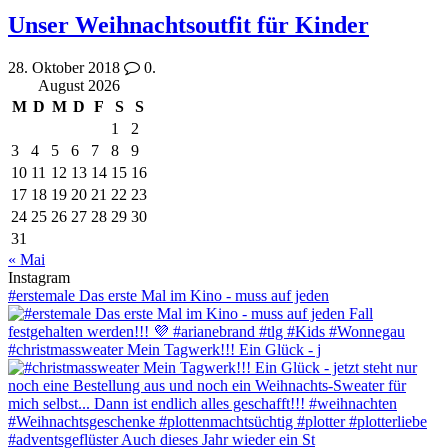
Unser Weihnachtsoutfit für Kinder
28. Oktober 2018
0.
August 2026
M
D
M
D
F
S
S
1
2
3
4
5
6
7
8
9
10
11
12
13
14
15
16
17
18
19
20
21
22
23
24
25
26
27
28
29
30
31
« Mai
Instagram
#erstemale Das erste Mal im Kino - muss auf jeden
#christmassweater Mein Tagwerk!!! Ein Glück - j
#adventsgeflüster Auch dieses Jahr wieder ein St