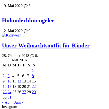
19. Mai 2020
3.
Holunderblütengelee
12. Mai 2020
0.
Unser Weihnachtsoutfit für Kinder
28. Oktober 2018
0.
Mai 2016
M
D
M
D
F
S
S
1
2
3
4
5
6
7
8
9
10
11
12
13
14
15
16
17
18
19
20
21
22
23
24
25
26
27
28
29
30
31
« Apr.
Juni »
Instagram