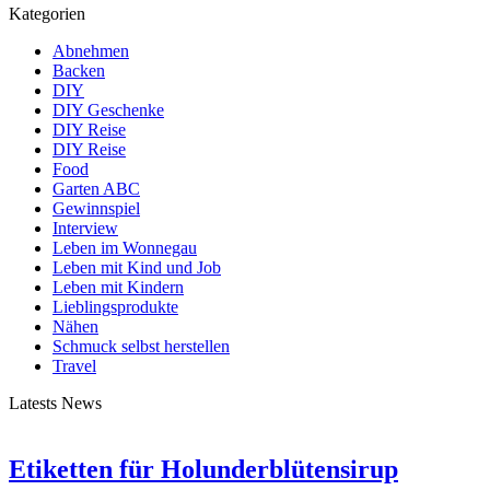
Kategorien
Abnehmen
Backen
DIY
DIY Geschenke
DIY Reise
DIY Reise
Food
Garten ABC
Gewinnspiel
Interview
Leben im Wonnegau
Leben mit Kind und Job
Leben mit Kindern
Lieblingsprodukte
Nähen
Schmuck selbst herstellen
Travel
Latests News
Etiketten für Holunderblütensirup