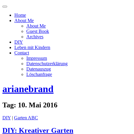
Menü
ein-
Home
oder
About Me
ausblenden
About Me
Guest Book
Archives
DIY
Leben mit Kindern
Contact
Impressum
Datenschutzerklärung
Datenauszug
Löschanfrage
arianebrand
Tag:
10. Mai 2016
DIY
|
Garten ABC
DIY: Kreativer Garten