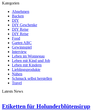
Kategorien
Abnehmen
Backen
DIY
DIY Geschenke
DIY Reise
DIY Reise
Food
Garten ABC
Gewinnspiel
Interview
Leben im Wonnegau
Leben mit Kind und Job
Leben mit Kindern
Lieblingsprodukte
Nähen
Schmuck selbst herstellen
Travel
Latests News
Etiketten für Holunderblütensirup