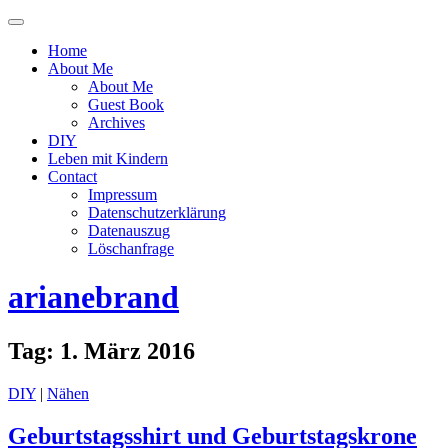
Menü
ein-
Home
oder
About Me
ausblenden
About Me
Guest Book
Archives
DIY
Leben mit Kindern
Contact
Impressum
Datenschutzerklärung
Datenauszug
Löschanfrage
arianebrand
Tag:
1. März 2016
DIY
|
Nähen
Geburtstagsshirt und Geburtstagskrone