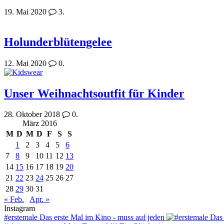
19. Mai 2020
3.
Holunderblütengelee
12. Mai 2020
0.
Unser Weihnachtsoutfit für Kinder
28. Oktober 2018
0.
März 2016
M
D
M
D
F
S
S
1
2
3
4
5
6
7
8
9
10
11
12
13
14
15
16
17
18
19
20
21
22
23
24
25
26
27
28
29
30
31
« Feb.
Apr. »
Instagram
#erstemale Das erste Mal im Kino - muss auf jeden