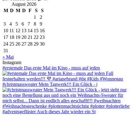
August 2026
M
D
M
D
F
S
S
1
2
3
4
5
6
7
8
9
10
11
12
13
14
15
16
17
18
19
20
21
22
23
24
25
26
27
28
29
30
31
« Mai
Instagram
#erstemale Das erste Mal im Kino - muss auf jeden
#christmassweater Mein Tagwerk!!! Ein Glück - j
#adventsgeflüster Auch dieses Jahr wieder ein St