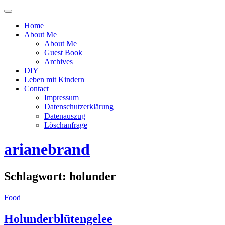
Menü
ein-
Home
oder
About Me
ausblenden
About Me
Guest Book
Archives
DIY
Leben mit Kindern
Contact
Impressum
Datenschutzerklärung
Datenauszug
Löschanfrage
arianebrand
Schlagwort:
holunder
Food
Holunderblütengelee