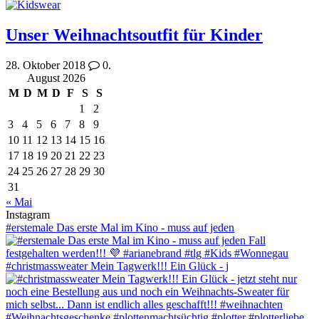
Unser Weihnachtsoutfit für Kinder
28. Oktober 2018
0.
August 2026
M
D
M
D
F
S
S
1
2
3
4
5
6
7
8
9
10
11
12
13
14
15
16
17
18
19
20
21
22
23
24
25
26
27
28
29
30
31
« Mai
Instagram
#erstemale Das erste Mal im Kino - muss auf jeden
#christmassweater Mein Tagwerk!!! Ein Glück - j