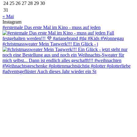
24
25
26
27
28
29
30
31
« Mai
Instagram
#erstemale Das erste Mal im Kino - muss auf jeden
#christmassweater Mein Tagwerk!!! Ein Glück - j
#adventsgeflüster Auch dieses Jahr wieder ein St