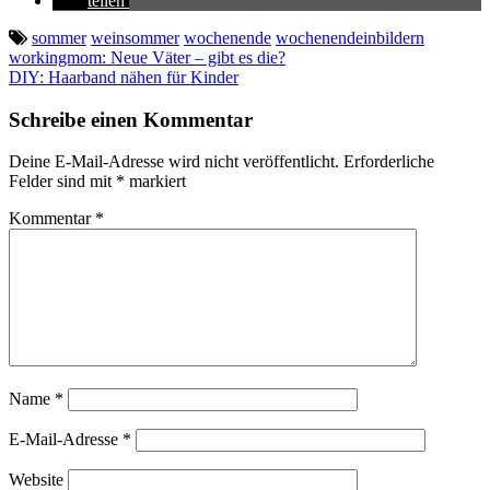
teilen
sommer
weinsommer
wochenende
wochenendeinbildern
Beitragsnavigation
workingmom: Neue Väter – gibt es die?
DIY: Haarband nähen für Kinder
Schreibe einen Kommentar
Deine E-Mail-Adresse wird nicht veröffentlicht.
Erforderliche
Felder sind mit
*
markiert
Kommentar
*
Name
*
E-Mail-Adresse
*
Website