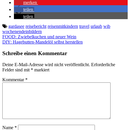
merken
teilen
teilen
gardasee
reisebericht
reisenmitkindern
travel
urlaub
wib
wochenendeinbildern
Beitragsnavigation
FOOD: Zwiebelkuchen und neuer Wein
DIY: Hagebutten-Mandelöl selbst herstellen
Schreibe einen Kommentar
Deine E-Mail-Adresse wird nicht veröffentlicht.
Erforderliche
Felder sind mit
*
markiert
Kommentar
*
Name
*