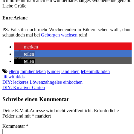
Ich hoffe ihr habt auch ein wunderbares langes Wochenende gehabt!
Liebe Grüße
Eure Ariane
PS. Falls ihr noch mehr Wochenenden in Bildern sehen wollt, dann
schaut doch mal bei
Geborgen wachsen
rein!
merken
teilen
teilen
eltern
familienleben
Kinder
landleben
lebenmitkinden
lifewithkids
Beitragsnavigation
DIY: leckeres Löwenzahngelee einkochen
DIY: Kreativer Garten
Schreibe einen Kommentar
Deine E-Mail-Adresse wird nicht veröffentlicht.
Erforderliche
Felder sind mit
*
markiert
Kommentar
*