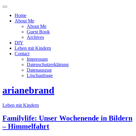
Menü
ein-
Home
oder
About Me
ausblenden
About Me
Guest Book
Archives
DIY
Leben mit Kindern
Contact
Impressum
Datenschutzerklärung
Datenauszug
Löschanfrage
arianebrand
Leben mit Kindern
Familylife: Unser Wochenende in Bildern
– Himmelfahrt