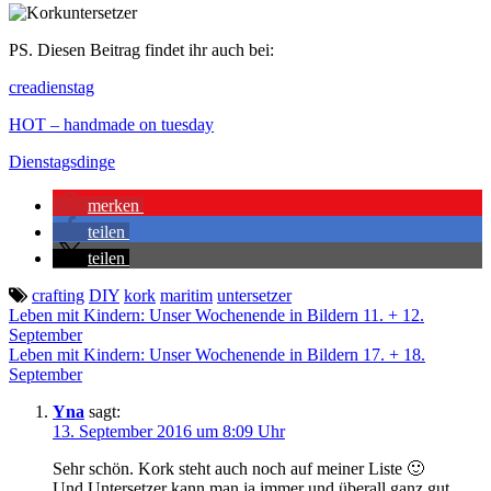
PS. Diesen Beitrag findet ihr auch bei:
creadienstag
HOT – handmade on tuesday
Dienstagsdinge
merken
teilen
teilen
crafting
DIY
kork
maritim
untersetzer
Beitragsnavigation
Leben mit Kindern: Unser Wochenende in Bildern 11. + 12.
September
Leben mit Kindern: Unser Wochenende in Bildern 17. + 18.
September
Yna
sagt:
13. September 2016 um 8:09 Uhr
Sehr schön. Kork steht auch noch auf meiner Liste 🙂
Und Untersetzer kann man ja immer und überall ganz gut