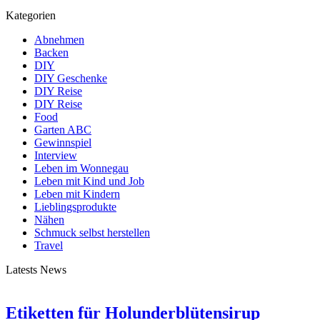
Kategorien
Abnehmen
Backen
DIY
DIY Geschenke
DIY Reise
DIY Reise
Food
Garten ABC
Gewinnspiel
Interview
Leben im Wonnegau
Leben mit Kind und Job
Leben mit Kindern
Lieblingsprodukte
Nähen
Schmuck selbst herstellen
Travel
Latests News
Etiketten für Holunderblütensirup