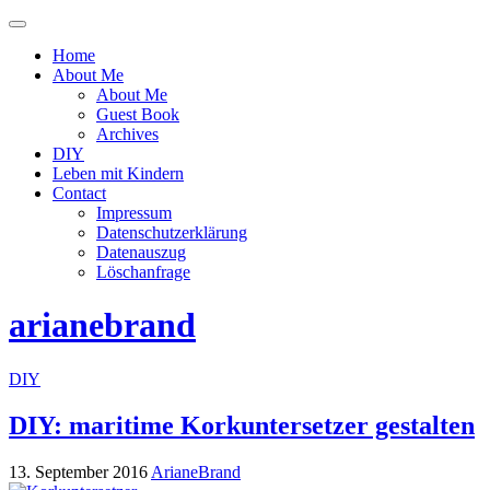
Menü
ein-
Home
oder
About Me
ausblenden
About Me
Guest Book
Archives
DIY
Leben mit Kindern
Contact
Impressum
Datenschutzerklärung
Datenauszug
Löschanfrage
arianebrand
DIY
DIY: maritime Korkuntersetzer gestalten
13. September 2016
ArianeBrand